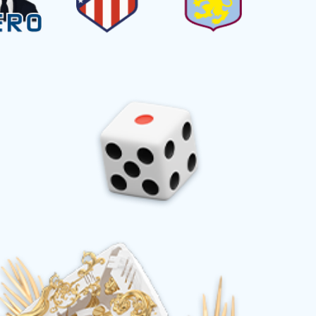
2026-06-06 15:02
32 次阅读
·布克与布拉德利·比尔的“三巨头”阵容，一
深入，一组令人担忧的数据浮出水面：当这
远低于外界预期。伤病成为这支豪华战舰的