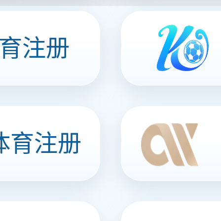
多次因脚踝和腹股沟问题高挂免战牌，杜兰特虽
小腿拉伤。球队管理层在组建阵容时，或许低估了
历跟腱重伤，比尔与布克近年来的出勤率也呈下
要承担更多进攻任务，进而形成恶性循环。更令
常因身体状态不佳而提前退场，导致球队无法建立
休”与“争取排名”之间反复权衡，而这种摇摆不定
阵容深度捉襟见肘：替补席
为了组建三巨头，太阳队几乎送走了全部优质轮
头因伤缺阵时，球队只能依赖底薪老将和双向合
森林狼等阵容齐整的对手时屡屡崩盘。即便三巨头
分，核心球员不得不打满整个第四节。这种“以攻
入季后赛后，高强度对抗和七场系列赛的消耗将
点限制杜兰特和布克的接球路线，就能让太阳的