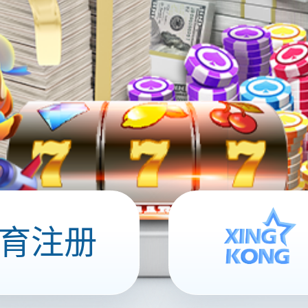
合体效果远逊预期：数据揭
自三巨头首次合体以来，他们共同出战的比赛场
里，球队并未展现出摧枯拉朽的统治力。55%的
点，这与联盟顶级强队的标准相去甚远。从比赛
时常陷入混乱，防守端因身高和移动能力的缺失
杜兰特常常被推至五号位协防，这无疑加剧了他
在场时，球队每百回合净胜分仅为+3.2，这一数
太阳队原本希望凭借三人强大的单打能力撕开防
时，缺乏无球跑动和战术应变的问题便暴露无遗
伤病潮持续侵袭：玻璃属性
伤病无疑是太阳队最头疼的难题。比尔因背部与腿