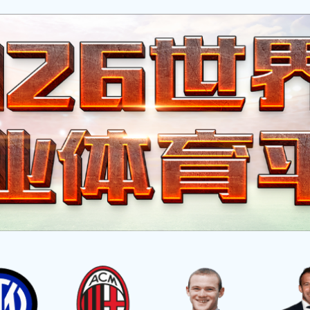
体育
下载App
公司简介
网站
官网 · 权
力于为用户提供包括NBA、英
务，广受用户信赖。