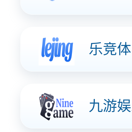
热门推荐
太阳三巨头合体胜率仅
上海海港客场
55%：伤病成
人，奥斯
2026-06-06
2026-07-24
推荐网站
华体会体育